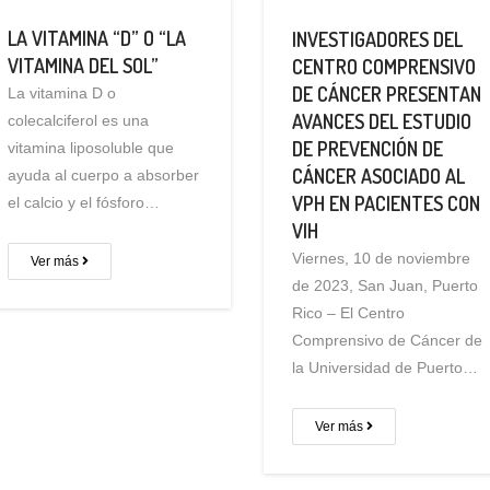
LA VITAMINA “D” O “LA
INVESTIGADORES DEL
VITAMINA DEL SOL”
CENTRO COMPRENSIVO
DE CÁNCER PRESENTAN
La vitamina D o
AVANCES DEL ESTUDIO
colecalciferol es una
DE PREVENCIÓN DE
vitamina liposoluble que
CÁNCER ASOCIADO AL
ayuda al cuerpo a absorber
VPH EN PACIENTES CON
el calcio y el fósforo…
VIH
Viernes, 10 de noviembre
Ver más
de 2023, San Juan, Puerto
Rico – El Centro
Comprensivo de Cáncer de
la Universidad de Puerto…
Ver más