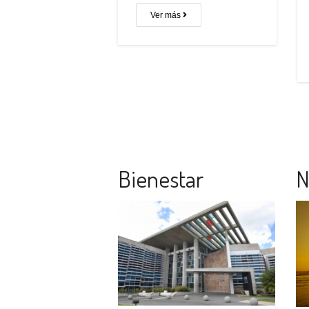
Ver más
Bienestar
N