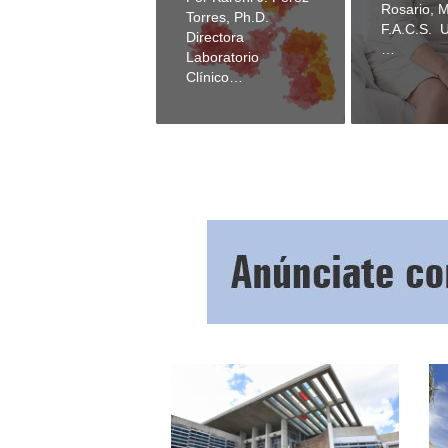
Rosario, M
Torres, Ph.D.
F.A.C.S. 
Directora
…
Laboratorio
Clínico…