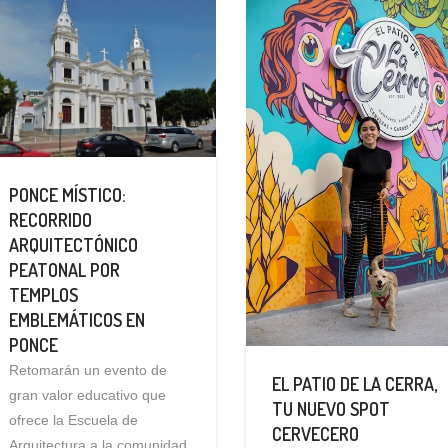
PONCE MÍSTICO:
RECORRIDO
ARQUITECTÓNICO
PEATONAL POR
TEMPLOS
EMBLEMÁTICOS EN
PONCE
Retomarán un evento de
EL PATIO DE LA CERRA,
gran valor educativo que
TU NUEVO SPOT
ofrece la Escuela de
CERVECERO
Arquitectura a la comunidad