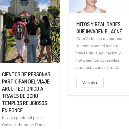
MITOS Y REALIDADES
QUE INVADEN EL ACNÉ
CeraVe busca acabar con
la confusión del acné a
través de la educación y
tratamientos accesibles
para esta condición. El…
CIENTOS DE PERSONAS
PARTICIPAN DEL VIAJE
Ver más
ARQUITECTÓNICO A
TRAVÉS DE OCHO
TEMPLOS RELIGIOSOS
EN PONCE
El viaje peatonal por el
Casco Urbano de Ponce