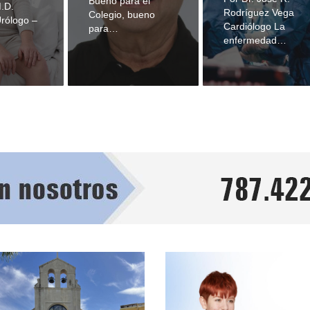
Bueno para el
.D.
Rodríguez Vega
Colegio, bueno
Urólogo –
Cardiólogo La
para…
enfermedad…