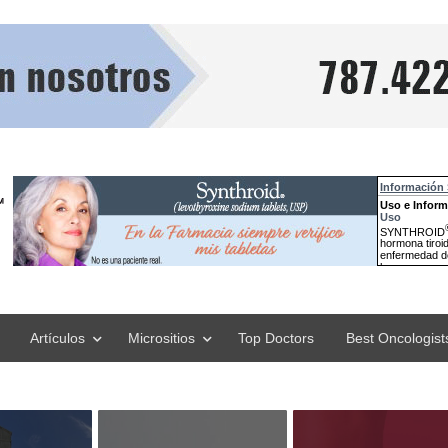
Artículos
Micrositios
Top Doctors
Best Oncologist