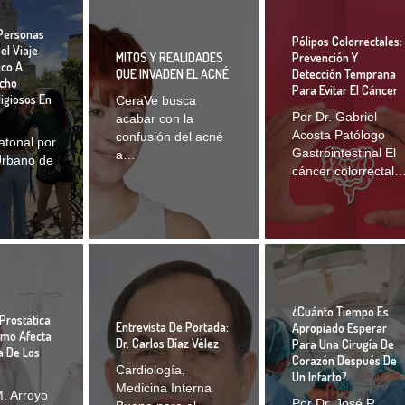
Personas
Pólipos Colorrectales:
el Viaje
MITOS Y REALIDADES
Prevención Y
ico A
QUE INVADEN EL ACNÉ
Detección Temprana
Ocho
Para Evitar El Cáncer
igiosos En
CeraVe busca
Por Dr. Gabriel
acabar con la
Acosta Patólogo
confusión del acné
eatonal por
Gastrointestinal El
a…
Urbano de
cáncer colorrectal
¿Cuánto Tiempo Es
Prostática
Entrevista De Portada:
Apropiado Esperar
ómo Afecta
Dr. Carlos Díaz Vélez
Para Una Cirugía De
a De Los
Corazón Después De
Cardiología,
Un Infarto?
Medicina Interna
. Arroyo
Por Dr. José R.