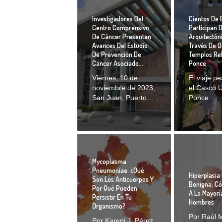
Investigadores Del
Cientos De 
Centro Comprensivo
Participan D
De Cáncer Presentan
Arquitectón
Avances Del Estudio
Través De 
De Prevención De
Templos Rel
Cáncer Asociado…
Ponce
Viernes, 10 de
El viaje p
noviembre de 2023,
el Casco 
San Juan, Puerto…
Ponce …
Mycoplasma
Pneumoniae: ¿qué
Hiperplasia 
Son Los Anticuerpos Y
Benigna: C
Por Qué Pueden
A La Mayorí
Persistir En Tu
Hombres
Organismo?
Por Raúl M
Por Kareni J. Pérez