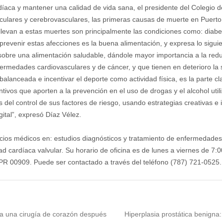
íaca y mantener una calidad de vida sana, el presidente del Colegio d
culares y cerebrovasculares, las primeras causas de muerte en Puerto
levan a estas muertes son principalmente las condiciones como: diabetes
a prevenir estas afecciones es la buena alimentación, y expresa lo sig
sobre una alimentación saludable, dándole mayor importancia a la red
rmedades cardiovasculares y de cáncer, y que tienen en deterioro la 
lanceada e incentivar el deporte como actividad física, es la parte c
tivos que aporten a la prevención en el uso de drogas y el alcohol uti
os del control de sus factores de riesgo, usando estrategias creativas
ital”, expresó Díaz Vélez.
icios médicos en: estudios diagnósticos y tratamiento de enfermedades 
d cardíaca valvular. Su horario de oficina es de lunes a viernes de 7:0
 PR 00909. Puede ser contactado a través del teléfono (787) 721-0525.
Next
a una cirugía de corazón después
Hiperplasia prostática benigna