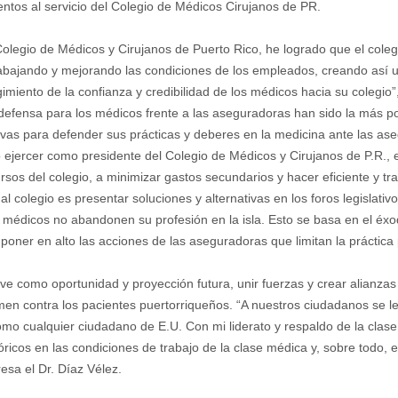
entos al servicio del Colegio de Médicos Cirujanos de PR.
olegio de Médicos y Cirujanos de Puerto Rico, he logrado que el cole
 trabajando y mejorando las condiciones de los empleados, creando así u
miento de la confianza y credibilidad de los médicos hacia su colegio”
efensa para los médicos frente a las aseguradoras han sido la más pod
tivas para defender sus prácticas y deberes en la medicina ante las as
ejercer como presidente del Colegio de Médicos y Cirujanos de P.R., 
sos del colegio, a minimizar gastos secundarios y hacer eficiente y tr
l colegio es presentar soluciones y alternativas en los foros legislativos
e médicos no abandonen su profesión en la isla. Esto se basa en el éx
, poner en alto las acciones de las aseguradoras que limitan la práctica
 ve como oportunidad y proyección futura, unir fuerzas y crear alianzas
rimen contra los pacientes puertorriqueños. “A nuestros ciudadanos se
o cualquier ciudadano de E.U. Con mi liderato y respaldo de la clase
óricos en las condiciones de trabajo de la clase médica y, sobre todo, 
esa el Dr. Díaz Vélez.