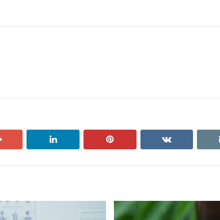
post:
google+
linkedin
pinterest
vkontakte