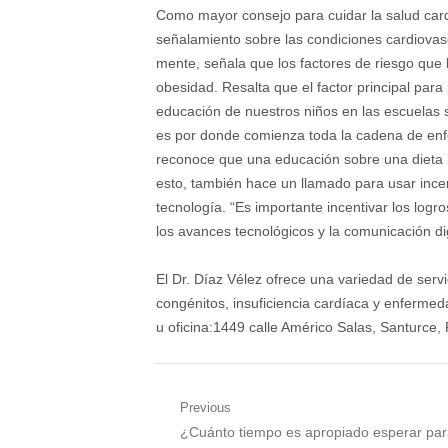
Como mayor consejo para cuidar la salud card
señalamiento sobre las condiciones cardiovas
mente, señala que los factores de riesgo que l
obesidad. Resalta que el factor principal par
educación de nuestros niños en las escuelas 
es por donde comienza toda la cadena de enfe
reconoce que una educación sobre una dieta ba
esto, también hace un llamado para usar incen
tecnología. “Es importante incentivar los logr
los avances tecnológicos y la comunicación dig
El Dr. Díaz Vélez ofrece una variedad de serv
congénitos, insuficiencia cardíaca y enfermeda
u oficina:1449 calle Américo Salas, Santurce,
Post
Previous
Previous
¿Cuánto tiempo es apropiado esperar par