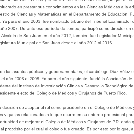
nvolucrado en prestar sus conocimientos en las Ciencias Médicas a la e
maestro de Ciencias y Matemáticas en el Departamento de Educación. F
. Ya para el año 2003, fue nombrado tribuno del Tribunal Examinador 
año 2007. Durante ese período de tiempo, participó como director en e
la Alcaldía de San Juan en el año 2012, también fue Legislador Municip
egislatura Municipal de San Juan desde el año 2012 al 2016.
en los asuntos públicos y gubernamentales, el cardiólogo Díaz Vélez c
el año 2006 al 2008. Ya para el año siguiente, fundó la Asociación d
sidente del Instituto de Investigación Clínica y Desarrollo Tecnológico 
presidente electo del Colegio de Médicos y Cirujanos de Puerto Rico.
a decisión de aceptar el rol como presidente en el Colegio de Médicos y
y quejas relacionados a lo que ocurre en su entorno profesional para 
portunidad de mejorar el Colegio de Médicos y Cirujanos de P.R. dado
al propósito por el cual el colegio fue creado. Es por esto por lo que, 