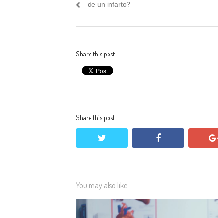
navigation
post:
de un infarto?
Share this post
Share this post
twitter
facebook
You may also like...