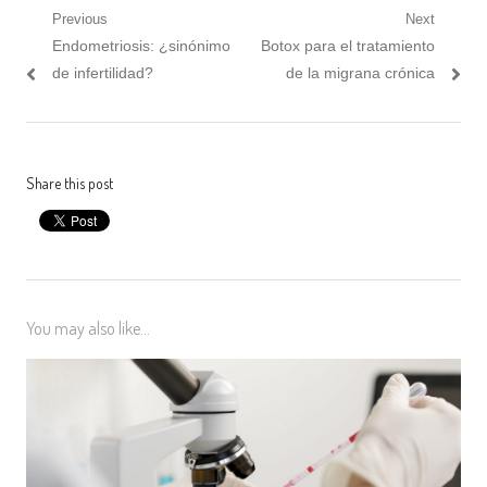
Post
Previous
Next
Previous
Next
Endometriosis: ¿sinónimo
Botox para el tratamiento
navigation
post:
post:
de infertilidad?
de la migrana crónica
Share this post
You may also like...