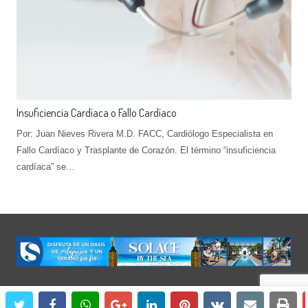
Insuficiencia Cardíaca o Fallo Cardíaco
Por: Juan Nieves Rivera M.D. FACC, Cardiólogo Especialista en
Fallo Cardíaco y Trasplante de Corazón. El término “insuficiencia
cardíaca” se…
twitter
facebook
whatsapp
google+
linkedin
pinterest
vkontakte
email
prin
© 2020 Revista Balance. All rights reserved.