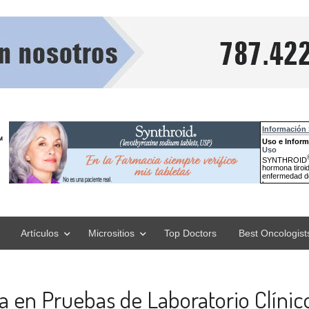
Artículos
Micrositios
Top Doctors
Best Oncologist
na en Pruebas de Laboratorio Clínic