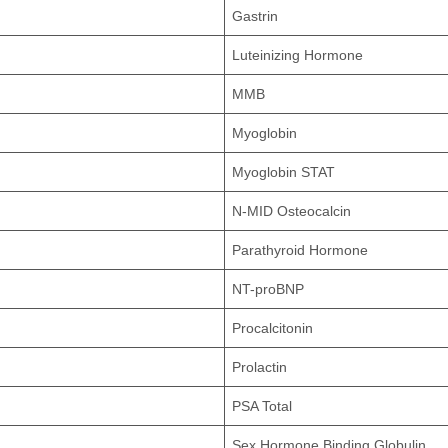
Gastrin
Luteinizing Hormone
MMB
Myoglobin
Myoglobin STAT
N-MID Osteocalcin
Parathyroid Hormone
NT-proBNP
Procalcitonin
Prolactin
PSA Total
Sex Hormone Binding Globulin