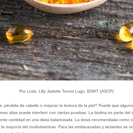
Por Lcda. Lilly Jadette Torres Lugo, BSMT (ASCP)
s, pérdida de cabello o mejorar la textura de la piel? Puede que alguno
nes altas puede interferir con ciertas pruebas. La biotina es parte de
ciente cantidad en una dieta balanceada. La dosis recomendada como
 la mayoría del multivitaminas. Para las embarazadas y lactantes se r