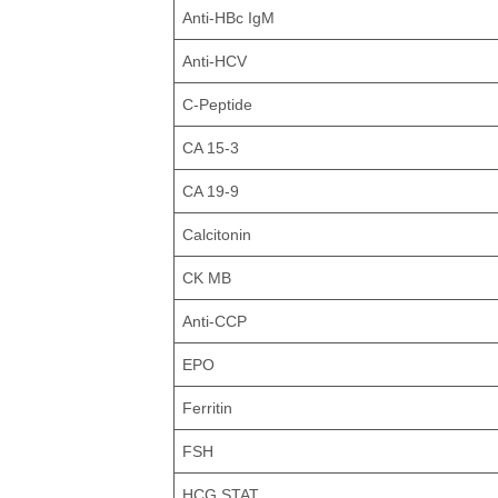
Anti-HBc IgM
Anti-HCV
C-Peptide
CA 15-3
CA 19-9
Calcitonin
CK MB
Anti-CCP
EPO
Ferritin
FSH
HCG STAT