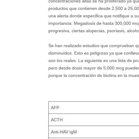
concentraciones altas se ha proliferado ya qu
productos que contienen desde 2,500 a 25,0
una alerta donde especifica que notifique a s
importancia. Megadosis de hasta 300,000 mcg s
progresiva, ciertas alopecias, psoriasis, alcoh
Se han realizado estudios que comprueban que
disminuidos. Esto es peligroso ya que conlle
son los reales. La siguiente es una lista de p
pero desde dosis mayor de 5,000 mcg pueden af
porque la concentración de biotina en la mues
AFP
ACTH
Anti-HAV IgM