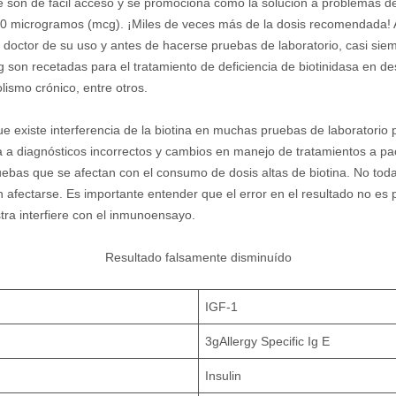
e son de fácil acceso y se promociona como la solución a problemas de 
00 microgramos (mcg). ¡Miles de veces más de la dosis recomendada!
u doctor de su uso y antes de hacerse pruebas de laboratorio, casi sie
on recetadas para el tratamiento de deficiencia de biotinidasa en des
olismo crónico, entre otros.
 existe interferencia de la biotina en muchas pruebas de laboratorio
va a diagnósticos incorrectos y cambios en manejo de tratamientos a p
ruebas que se afectan con el consumo de dosis altas de biotina. No tod
ectarse. Es importante entender que el error en el resultado no es por
tra interfiere con el inmunoensayo.
Resultado falsamente disminuído
IGF-1
3gAllergy Specific Ig E
Insulin