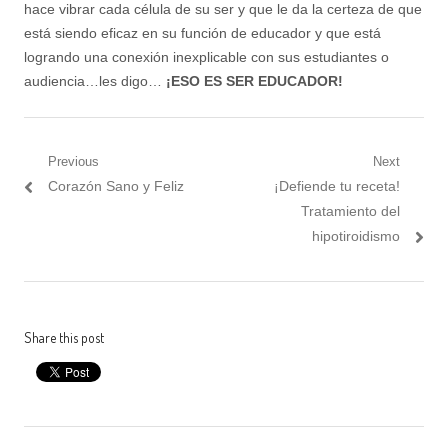
hace vibrar cada célula de su ser y que le da la certeza de que
está siendo eficaz en su función de educador y que está
logrando una conexión inexplicable con sus estudiantes o
audiencia…les digo…
¡ESO ES SER EDUCADOR!
Post
Previous
Next
Previous
Next
Corazón Sano y Feliz
¡Defiende tu receta!
navigation
post:
post:
Tratamiento del
hipotiroidismo
Share this post