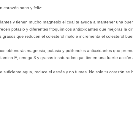
n corazón sano y feliz:
xidantes y tienen mucho magnesio el cual te ayuda a mantener una bue
recen potasio y diferentes fitoquímicos antioxidantes que mejoras la cir
grasos que reducen el colesterol malo e incrementa el colesterol buen
s obtendrás magnesio, potasio y polifenoles antioxidantes que promue
vitamina E, omega 3 y grasas insaturadas que tienen una fuerte acción 
be suficiente agua, reduce el estrés y no fumes. No solo tu corazón se b