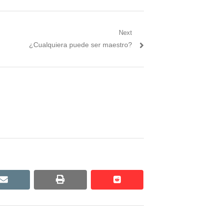
Next
Next
¿Cualquiera puede ser maestro?
post:
email
print
reddit
reddit