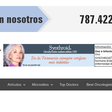
Artículos
Micrositios
Top Doctors
Best Oncologist