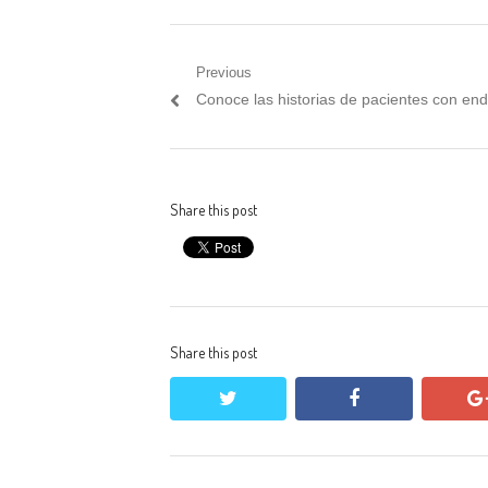
Post
Previous
Previous
Conoce las historias de pacientes con end
navigation
post:
Share this post
Share this post
twitter
facebook