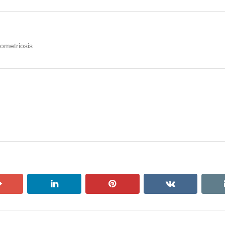
ometriosis
google+
linkedin
pinterest
vkontakte