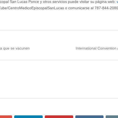
copal San Lucas Ponce y otros servicios puede visitar su página web:
ouTube/CentroMedicoEpiscopalSanLucas o comunicarse al 787-844-2080
Next
a a que se vacunen
International Conventio
post: