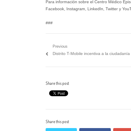
Para información sobre el Centro Médico Epis
Facebook, Instagram, LinkedIn, Twitter y Y
###
Post
Previous
Previous
Distrito T-Mobile incentiva a la ciudadaní
navigation
post:
Share this post
Share this post