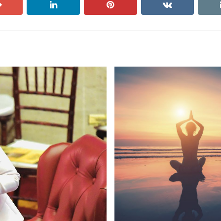
google+
linkedin
pinterest
vkontakte