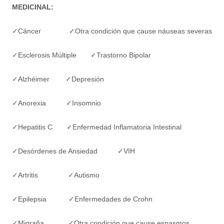
MEDICINAL:
✓Cáncer ✓Otra condición que cause náuseas severas
✓Esclerosis Múltiple ✓Trastorno Bipolar
✓Alzhéimer ✓Depresión
✓Anorexia ✓Insomnio
✓Hepatitis C ✓Enfermedad Inflamatoria Intestinal
✓Desórdenes de Ansiedad ✓VIH
✓Artritis ✓Autismo
✓Epilepsia ✓Enfermedades de Crohn
✓Migraña ✓Otra condición que cause espasmos