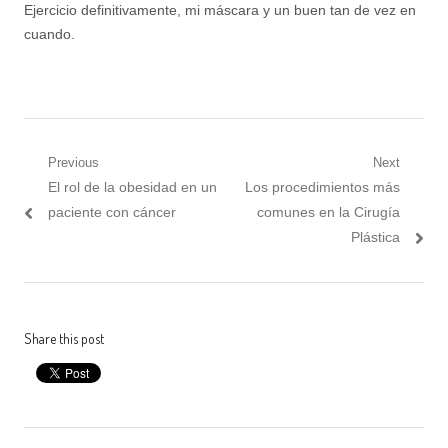
Ejercicio definitivamente, mi máscara y un buen tan de vez en
cuando.
Post
Previous
Next
Previous
Next
El rol de la obesidad en un
Los procedimientos más
navigation
post:
post:
paciente con cáncer
comunes en la Cirugía
Plástica
Share this post