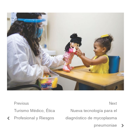
Post
Previous
Next
Previous
Next
Turismo Médico, Ética
Nueva tecnología para el
navigation
post:
post:
Profesional y Riesgos
diagnóstico de mycoplasma
pneumoniae