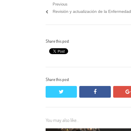
Post
Previous
Previous
Revisión y actualización de la Enfermeda
navigation
post:
Share this post
Share this post
twitter
facebook
You may also like...