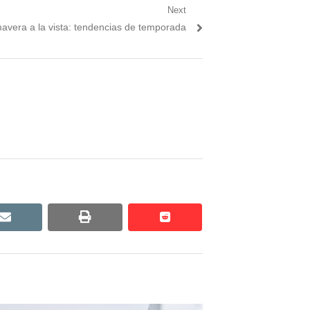
Next
avera a la vista: tendencias de temporada
:
email
print
reddit
reddit