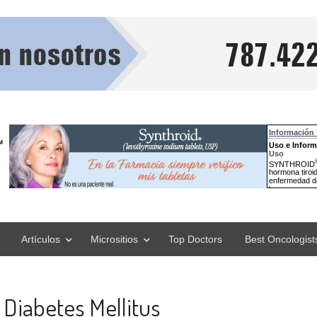
Artículos
Micrositios
Top Doctors
Best Oncologist
 Diabetes Mellitus