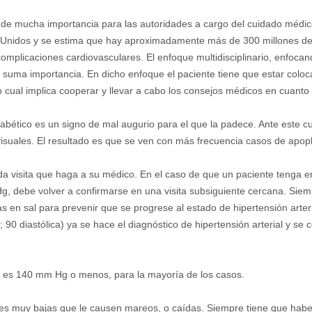
 de mucha importancia para las autoridades a cargo del cuidado médic
 Unidos y se estima que hay aproximadamente más de 300 millones de 
omplicaciones cardiovasculares. El enfoque multidisciplinario, enfocan
 suma importancia. En dicho enfoque el paciente tiene que estar coloca
o cual implica cooperar y llevar a cabo los consejos médicos en cuanto a
abético es un signo de mal augurio para el que la padece. Ante este cua
visuales. El resultado es que se ven con más frecuencia casos de apop
 visita que haga a su médico. En el caso de que un paciente tenga en
, debe volver a confirmarse en una visita subsiguiente cercana. Siem
jas en sal para prevenir que se progrese al estado de hipertensión arte
a; 90 diastólica) ya se hace el diagnóstico de hipertensión arterial y 
a es 140 mm Hg o menos, para la mayoría de los casos.
es muy bajas que le causen mareos, o caídas. Siempre tiene que haber