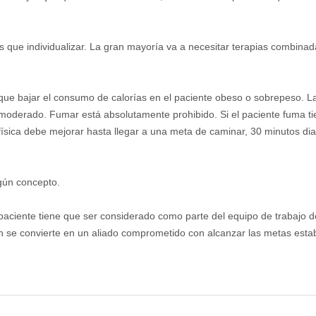
s que individualizar. La gran mayoría va a necesitar terapias combina
ue bajar el consumo de calorías en el paciente obeso o sobrepeso. La
 moderado. Fumar está absolutamente prohibido. Si el paciente fuma 
ad física debe mejorar hasta llegar a una meta de caminar, 30 minutos di
gún concepto.
 paciente tiene que ser considerado como parte del equipo de trabajo d
n se convierte en un aliado comprometido con alcanzar las metas estab