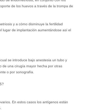
ido de endometriosis, en conjunto con los
sporte de los huevos a través de la trompa de
riosis y a cómo disminuye la fertilidad
el lugar de implantación aumentándose así el
cual se introduce bajo anestesia un tubo y
so de una cirugía mayor hecha por otras
nte o por sonografía.
25?
ovarios. En estos casos los antígenos están
.