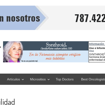
Artículos
Micrositios
Top Doctors
Best Oncologist
lidad