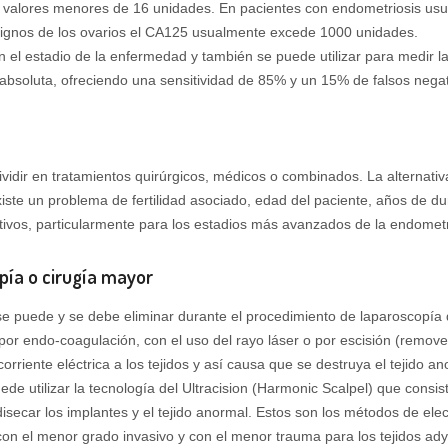
 valores menores de 16 unidades. En pacientes con endometriosis us
ignos de los ovarios el CA125 usualmente excede 1000 unidades.
 el estadio de la enfermedad y también se puede utilizar para medir la
bsoluta, ofreciendo una sensitividad de 85% y un 15% de falsos negat
vidir en tratamientos quirúrgicos, médicos o combinados. La alternativ
existe un problema de fertilidad asociado, edad del paciente, años de d
tivos, particularmente para los estadios más avanzados de la endometr
pía o cirugía mayor
se puede y se debe eliminar durante el procedimiento de laparoscopía 
por endo-coagulación, con el uso del rayo láser o por escisión (remover
corriente eléctrica a los tejidos y así causa que se destruya el tejido 
de utilizar la tecnología del Ultracision (Harmonic Scalpel) que consi
isecar los implantes y el tejido anormal. Estos son los métodos de ele
con el menor grado invasivo y con el menor trauma para los tejidos ad