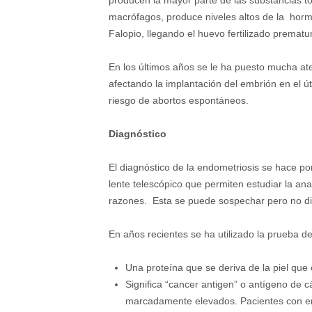
producen la mayor parte de las substancias tó
macrófagos, produce niveles altos de la hormo
Falopio, llegando el huevo fertilizado prematu
En los últimos años se le ha puesto mucha ate
afectando la implantación del embrión en el ú
riesgo de abortos espontáneos.
Diagnóstico
El diagnóstico de la endometriosis se hace po
lente telescópico que permiten estudiar la an
razones. Esta se puede sospechar pero no diag
En años recientes se ha utilizado la prueba 
Una proteína que se deriva de la piel que
Significa “cancer antigen” o antígeno de 
marcadamente elevados. Pacientes con en