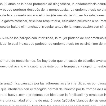
los 29 años es la edad promedio de diagnóstico, la endometriosis ocu
 y puede perdurar después de la menopausia. La endometriosis se dia
s de la endometriosis son el dolor (de menstruación, en las relaciones s
 o gastrointestinal, dificultad respiratoria, efusiones pleurales o neum
e espalda baja y el manchado irregular antes de la menstruación son s
50% de las parejas con infertilidad, la mujer padece de endometriosis
idad, lo cual indica que padecer de endometriosis no es sinónimo de i
sinnúmero de mecanismos. No hay duda que en casos de estadios avanza
huevo del ovario y la captura de éste por la trompa de Falopio. En estos
ón anatómica causada por las adherencias y la infertilidad es por causa
ue interfieren con el recogido normal del huevito por la trompa de Fal
ra el huevo, como proteínas que bloquean la fertilización y otras que 
ntiene una cantidad enorme de macrófagos (glóbulos blancos del sistema