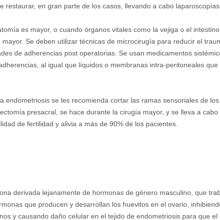
de restaurar, en gran parte de los casos, llevando a cabo laparoscopías
atomía es mayor, o cuando órganos vitales como la vejiga o el intestin
mayor. Se deben utilizar técnicas de microcirugía para reducir el traum
lidades de adherencias post operatorias. Se usan medicamentos sistémic
adherencias, al igual que líquidos o membranas intra-peritoneales que s
la endometriosis se les recomienda cortar las ramas sensoriales de lo
ectomía presacral, se hace durante la cirugía mayor, y se lleva a cabo e
dad de fertilidad y alivia a más de 90% de los pacientes.
mona derivada lejanamente de hormonas de género masculino, que trabaj
 hormonas que producen y desarrollan los huevitos en el ovario, inhibie
os y causando daño celular en el tejido de endometriosis para que el c