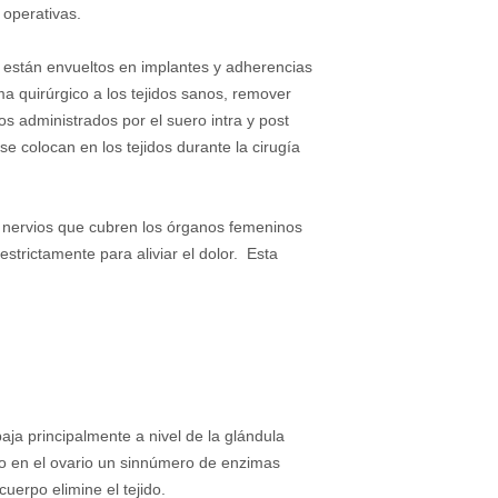
 operativas.
o están envueltos en implantes y adherencias
a quirúrgico a los tejidos sanos, remover
os administrados por el suero intra y post
e colocan en los tejidos durante la cirugía
s nervios que cubren los órganos femeninos
strictamente para aliviar el dolor. Esta
a principalmente a nivel de la glándula
ndo en el ovario un sinnúmero de enzimas
uerpo elimine el tejido.