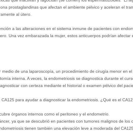
xicas que inactivan y fagocitan (se comen) los espermatozoides. El tej
na prostaglandinas que afectan el ambiente pélvico y aceleran el tran
ramente al útero.
nción a las alteraciones en el sistema inmune de pacientes con endomet
tero. Una vez embarazada la mujer, estos anticuerpos podrían afectar 
r medio de una laparoscopía, un procedimiento de cirugía menor en el 
atomía interna. A veces, la endometriosis se diagnostica durante el cur
nosticar con certeza mediante el historial o examen pélvico del pacie
de CA125 para ayudar a diagnosticar la endometriosis. ¿Qué es el CA1
 cubre órganos internos como el peritoneo y el endometrio.
cáncer, ya que se descubrió en pacientes con tumores malignos de los 
dometriosis tienen también una elevación leve a moderada del CA125