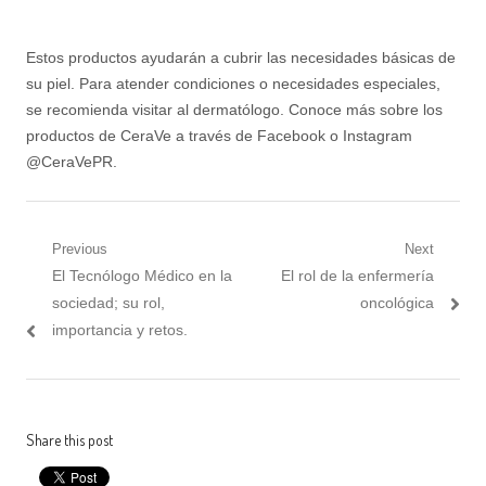
Estos productos ayudarán a cubrir las necesidades básicas de
su piel. Para atender condiciones o necesidades especiales,
se recomienda visitar al dermatólogo. Conoce más sobre los
productos de CeraVe a través de Facebook o Instagram
@CeraVePR.
Post
Previous
Next
Previous
Next
El Tecnólogo Médico en la
El rol de la enfermería
navigation
post:
post:
sociedad; su rol,
oncológica
importancia y retos.
Share this post