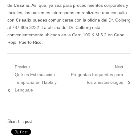
de
Crisalix.
Así que, ya sea para procedimientos corporales y
faciales, los pacientes interesados en realizarse una consulta
con
Crisalix
puedes comunicarse con la oficina del Dr. Colberg
al 787.805.3232. La oficina del Dr. Colberg está
convenientemente ubicada en la Carr. 100 K.M 5.2 en Cabo
Rojo, Puerto Rico.
Post
Previous
Next
Previous
Next
Qué es Estimulación
Preguntas frequentes para
navigation
post:
post:
Temprana en Habla y
los anestesiólogos
Lenguaje
Share this post