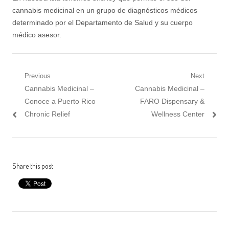
cannabis medicinal en un grupo de diagnósticos médicos
determinado por el Departamento de Salud y su cuerpo
médico asesor.
Post
Previous
Next
Previous
Next
Cannabis Medicinal –
Cannabis Medicinal –
navigation
post:
post:
Conoce a Puerto Rico
FARO Dispensary &
Chronic Relief
Wellness Center
Share this post