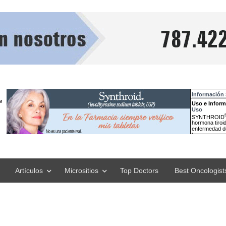
Artículos
Micrositios
Top Doctors
Best Oncologist