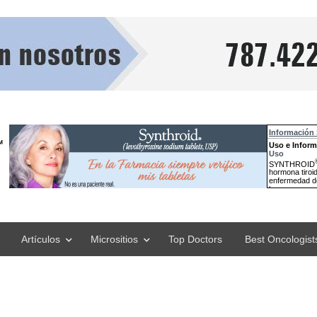
Artículos
Micrositios
Top Doctors
Best Oncologist