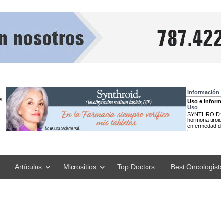
Artículos
Micrositios
Top Doctors
Best Oncologist