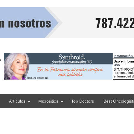
Artículos
Micrositios
Top Doctors
Best Oncologist