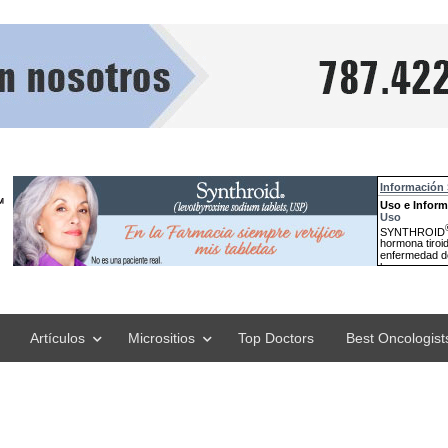
Artículos
Micrositios
Top Doctors
Best Oncologist